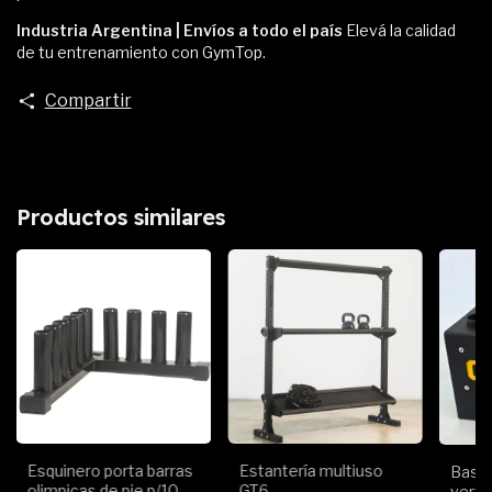
Industria Argentina | Envíos a todo el país
Elevá la calidad
de tu entrenamiento con GymTop.
Compartir
Productos similares
Esquinero porta barras
Estantería multiuso
Base 
olimpicas de pie p/10
GT6
vertic