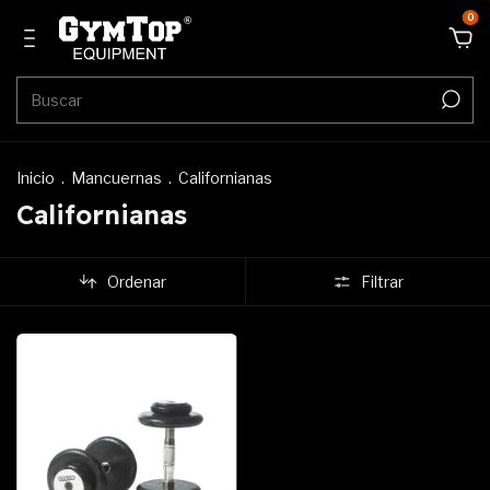
0
Inicio
.
Mancuernas
.
Californianas
Californianas
Ordenar
Filtrar