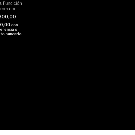
s Fundición
0mm con
e
800,00
20,00
con
erencia o
to bancario