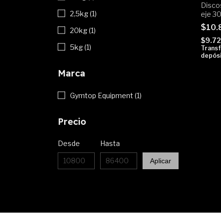
Disco
2,5kg (1)
eje 3
agarr
$10.
20kg (1)
$9.7
5kg (1)
Transf
depósi
Marca
Gymtop Equipment (1)
Precio
Desde
Hasta
Aplicar