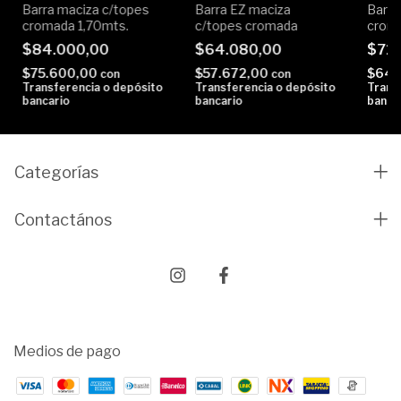
Barra maciza c/topes
Barra EZ maciza
Barra
cromada 1,70mts.
c/topes cromada
croma
$84.000,00
$64.080,00
$72
$75.600,00
$57.672,00
$64.
con
con
Transferencia o depósito
Transferencia o depósito
Trans
bancario
bancario
banca
Categorías
Contactános
Medios de pago